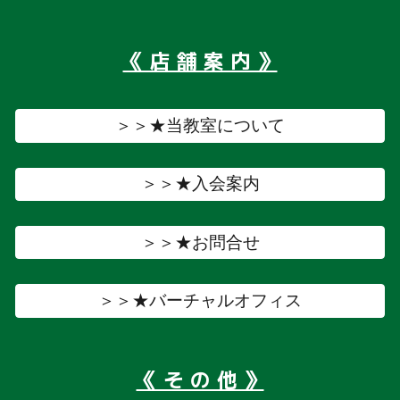
《 店 舗 案 内 》
＞＞★当教室について
＞＞★入会案内
＞＞★お問合せ
＞＞★バーチャルオフィス
《 そ の 他 》